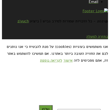
Email
@2021 - כל הזכויות שמורות למירב גביש | ביצוע
zivuch
בחזרה למעלה
אנו משתמשים בעוגיות (cookies) על מנת להבטיח כי אנו נותנים
לכם את החוויה הטובה ביותר באתרנו. אם תמשיכו להשתמש באתר
זה, אתם מסכימים לזה
אישור
לקריאה נוספת
כדאי לך להירשם ולקבל את המתכונים למייל:
שלח!