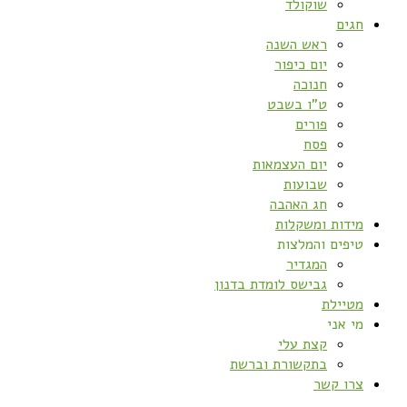
שוקולד
חגים
ראש השנה
יום כיפור
חנוכה
ט”ו בשבט
פורים
פסח
יום העצמאות
שבועות
חג האהבה
מידות ומשקלות
טיפים והמלצות
המגדיר
גבישס לומדת בדנון
מטיילת
מי אני
קצת עלי
בתקשורת וברשת
צרו קשר