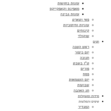
עוגות בחושות
מאפינס וקאפקייקס
עוגות גבינה
פאי וטארט
עוגיות וחיתוכיות
קינוחים
שוקולד
חגים
ראש השנה
יום כיפור
חנוכה
ט”ו בשבט
פורים
פסח
יום העצמאות
שבועות
חג האהבה
מידות ומשקלות
טיפים והמלצות
המגדיר