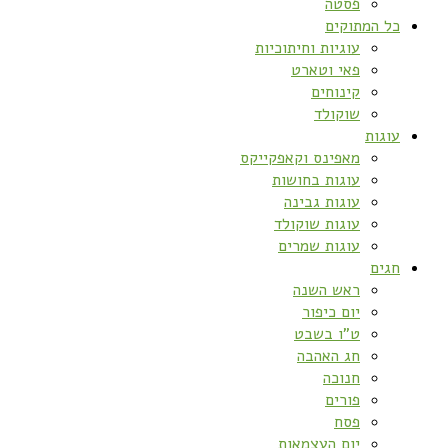
פסטה
כל המתוקים
עוגיות וחיתוכיות
פאי וטארט
קינוחים
שוקולד
עוגות
מאפינס וקאפקייקס
עוגות בחושות
עוגות גבינה
עוגות שוקולד
עוגות שמרים
חגים
ראש השנה
יום כיפור
ט”ו בשבט
חג האהבה
חנוכה
פורים
פסח
יום העצמאות