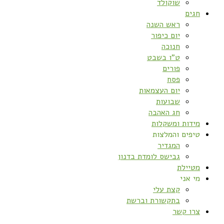
שוקולד
חגים
ראש השנה
יום כיפור
חנוכה
ט”ו בשבט
פורים
פסח
יום העצמאות
שבועות
חג האהבה
מידות ומשקלות
טיפים והמלצות
המגדיר
גבישס לומדת בדנון
מטיילת
מי אני
קצת עלי
בתקשורת וברשת
צרו קשר