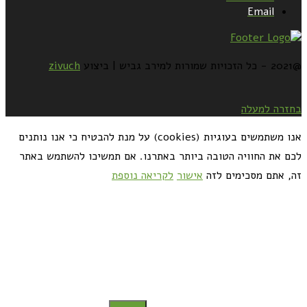
Email
@2021 - כל הזכויות שמורות למירב גביש | ביצוע
zivuch
בחזרה למעלה
אנו משתמשים בעוגיות (cookies) על מנת להבטיח כי אנו נותנים
לכם את החוויה הטובה ביותר באתרנו. אם תמשיכו להשתמש באתר
זה, אתם מסכימים לזה
אישור
לקריאה נוספת
כדאי לך להירשם ולקבל את המתכונים למייל: