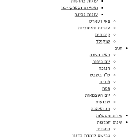
עוגות בחושות
מאפינס וקאפקייקס
עוגות גבינה
פאי וטארט
עוגיות וחיתוכיות
קינוחים
שוקולד
חגים
ראש השנה
יום כיפור
חנוכה
ט”ו בשבט
פורים
פסח
יום העצמאות
שבועות
חג האהבה
מידות ומשקלות
טיפים והמלצות
המגדיר
גבישס לומדת בדנון