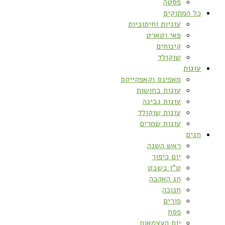
פסטה
כל המתוקים
עוגיות וחיתוכיות
פאי וטארט
קינוחים
שוקולד
עוגות
מאפינס וקאפקייקס
עוגות בחושות
עוגות גבינה
עוגות שוקולד
עוגות שמרים
חגים
ראש השנה
יום כיפור
ט”ו בשבט
חג האהבה
חנוכה
פורים
פסח
יום העצמאות