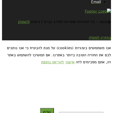
Email
@2021 - כל הזכויות שמורות למירב גביש | ביצוע
zivuch
בחזרה למעלה
אנו משתמשים בעוגיות (cookies) על מנת להבטיח כי אנו נותנים
לכם את החוויה הטובה ביותר באתרנו. אם תמשיכו להשתמש באתר
זה, אתם מסכימים לזה
אישור
לקריאה נוספת
כדאי לך להירשם ולקבל את המתכונים למייל:
שלח!