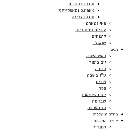
עוגות בחושות
מאפינס וקאפקייקס
עוגות גבינה
פאי וטארט
עוגיות וחיתוכיות
קינוחים
שוקולד
חגים
ראש השנה
יום כיפור
חנוכה
ט”ו בשבט
פורים
פסח
יום העצמאות
שבועות
חג האהבה
מידות ומשקלות
טיפים והמלצות
המגדיר