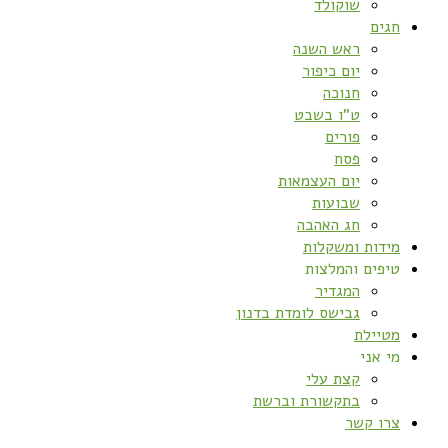
שוקולד
חגים
ראש השנה
יום כיפור
חנוכה
ט”ו בשבט
פורים
פסח
יום העצמאות
שבועות
חג האהבה
מידות ומשקלות
טיפים והמלצות
המגדיר
גבישס לומדת בדנון
מטיילת
מי אני
קצת עלי
בתקשורת וברשת
צרו קשר