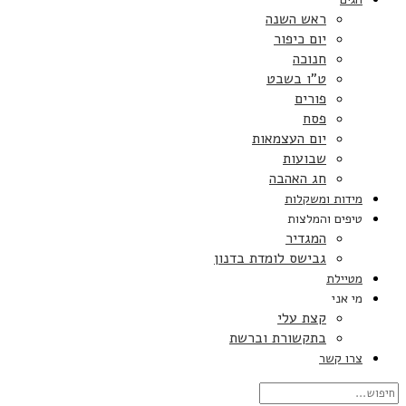
ראש השנה
יום כיפור
חנוכה
ט”ו בשבט
פורים
פסח
יום העצמאות
שבועות
חג האהבה
מידות ומשקלות
טיפים והמלצות
המגדיר
גבישס לומדת בדנון
מטיילת
מי אני
קצת עלי
בתקשורת וברשת
צרו קשר