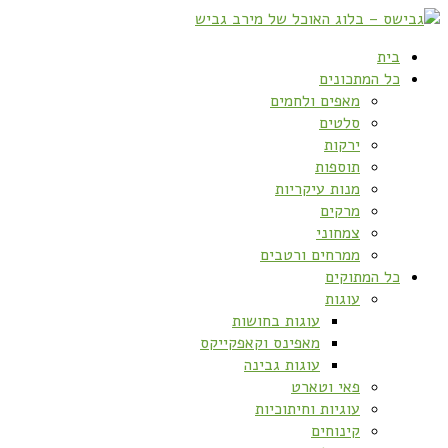
בית
כל המתכונים
מאפים ולחמים
סלטים
ירקות
תוספות
מנות עיקריות
מרקים
צמחוני
ממרחים ורטבים
כל המתוקים
עוגות
עוגות בחושות
מאפינס וקאפקייקס
עוגות גבינה
פאי וטארט
עוגיות וחיתוכיות
קינוחים