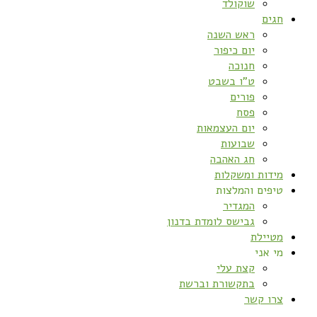
שוקולד
חגים
ראש השנה
יום כיפור
חנוכה
ט”ו בשבט
פורים
פסח
יום העצמאות
שבועות
חג האהבה
מידות ומשקלות
טיפים והמלצות
המגדיר
גבישס לומדת בדנון
מטיילת
מי אני
קצת עלי
בתקשורת וברשת
צרו קשר