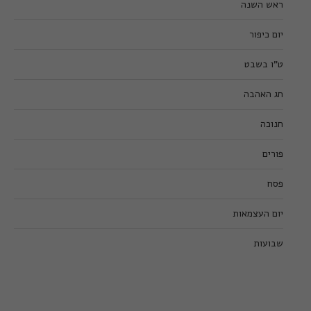
ראש השנה
יום כיפור
ט”ו בשבט
חג האהבה
חנוכה
פורים
פסח
יום העצמאות
שבועות