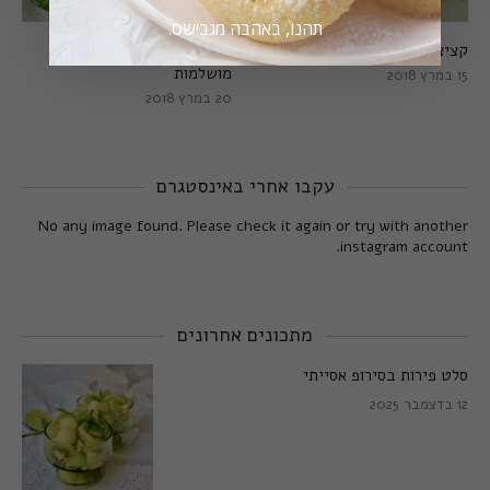
תהנו, באהבה מגבישס.
קציצות כרישה מושלמות
קציצות כרישה טבעוניות
מושלמות
15 במרץ 2018
20 במרץ 2018
עקבו אחרי באינסטגרם
No any image found. Please check it again or try with another
instagram account.
מתכונים אחרונים
סלט פירות בסירופ אסייתי
12 בדצמבר 2025