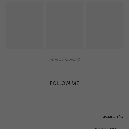
@meiravgavish
FOLLOW ME
כל המתכונים
מאפים ולחמים