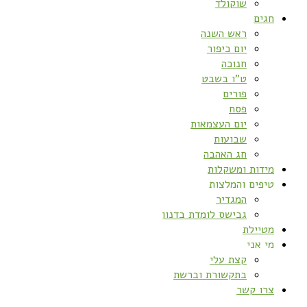
שוקולד
חגים
ראש השנה
יום כיפור
חנוכה
ט”ו בשבט
פורים
פסח
יום העצמאות
שבועות
חג האהבה
מידות ומשקלות
טיפים והמלצות
המגדיר
גבישס לומדת בדנון
מטיילת
מי אני
קצת עלי
בתקשורת וברשת
צרו קשר