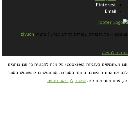
Pinterest
Email
@2021 - כל הזכויות שמורות למירב גביש | ביצוע
zivuch
בחזרה למעלה
אנו משתמשים בעוגיות (cookies) על מנת להבטיח כי אנו נותנים
לכם את החוויה הטובה ביותר באתרנו. אם תמשיכו להשתמש באתר
זה, אתם מסכימים לזה
אישור
לקריאה נוספת
כדאי לך להירשם ולקבל את המתכונים למייל: