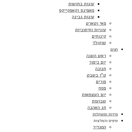
עוגות בחושות
מאפינס וקאפקייקס
עוגות גבינה
פאי וטארט
עוגיות וחיתוכיות
קינוחים
שוקולד
חגים
ראש השנה
יום כיפור
חנוכה
ט”ו בשבט
פורים
פסח
יום העצמאות
שבועות
חג האהבה
מידות ומשקלות
טיפים והמלצות
המגדיר