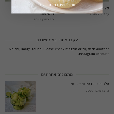
תהנו, באהבה מגבישס.
קציצות כרישה מושלמות
קציצות כרישה טבעוניות
מושלמות
15 במרץ 2018
20 במרץ 2018
עקבו אחרי באינסטגרם
No any image found. Please check it again or try with another
instagram account.
מתכונים אחרונים
סלט פירות בסירופ אסייתי
12 בדצמבר 2025