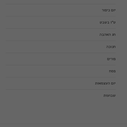
יום כיפור
ט”ו בשבט
חג האהבה
חנוכה
פורים
פסח
יום העצמאות
שבועות