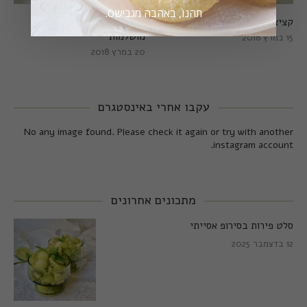
תהנו, באהבה מגבישס.
קציצות כרישה מושלמות
קציצות כרישה טבעוניות
מושלמות
15 במרץ 2018
20 במרץ 2018
עקבו אחרי באינסטגרם
No any image found. Please check it again or try with another
instagram account.
מתכונים אחרונים
סלט פירות בסירופ אסייתי
12 בדצמבר 2025