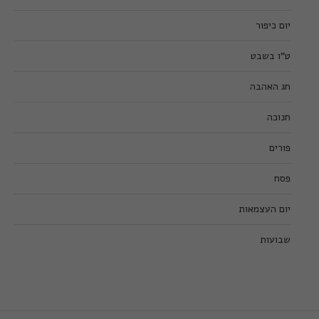
יום כיפור
ט”ו בשבט
חג האהבה
חנוכה
פורים
פסח
יום העצמאות
שבועות