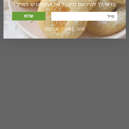
כדאי לך להירשם ולקבל את המתכונים למייל:
שלח!
תהנו, באהבה מגבישס.