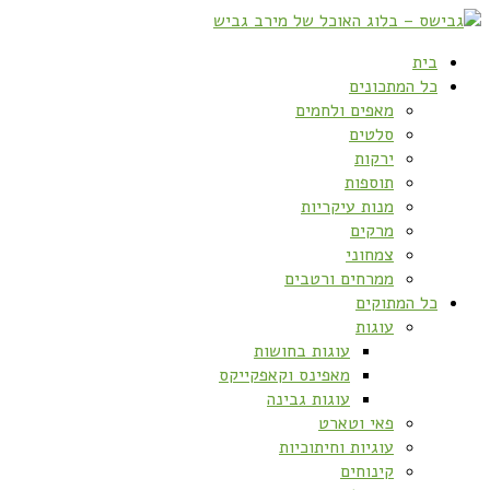
בית
כל המתכונים
מאפים ולחמים
סלטים
ירקות
תוספות
מנות עיקריות
מרקים
צמחוני
ממרחים ורטבים
כל המתוקים
עוגות
עוגות בחושות
מאפינס וקאפקייקס
עוגות גבינה
פאי וטארט
עוגיות וחיתוכיות
קינוחים