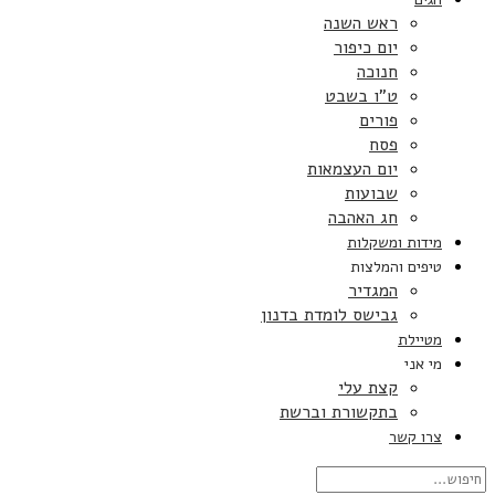
ראש השנה
יום כיפור
חנוכה
ט”ו בשבט
פורים
פסח
יום העצמאות
שבועות
חג האהבה
מידות ומשקלות
טיפים והמלצות
המגדיר
גבישס לומדת בדנון
מטיילת
מי אני
קצת עלי
בתקשורת וברשת
צרו קשר