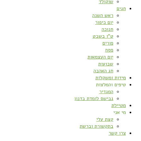
שוקולד
חגים
ראש השנה
יום כיפור
חנוכה
ט”ו בשבט
פורים
פסח
יום העצמאות
שבועות
חג האהבה
מידות ומשקלות
טיפים והמלצות
המגדיר
גבישס לומדת בדנון
מטיילת
מי אני
קצת עלי
בתקשורת וברשת
צרו קשר