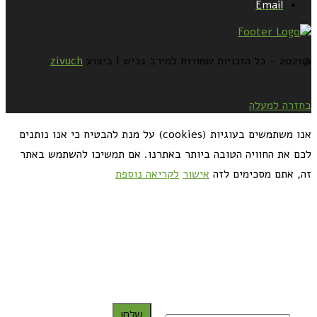
Email
@2021 - כל הזכויות שמורות למירב גביש | ביצוע
zivuch
בחזרה למעלה
אנו משתמשים בעוגיות (cookies) על מנת להבטיח כי אנו נותנים
לכם את החוויה הטובה ביותר באתרנו. אם תמשיכו להשתמש באתר
זה, אתם מסכימים לזה
אישור
לקריאה נוספת
כדאי לך להירשם ולקבל את המתכונים למייל:
שלח!