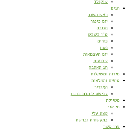
שוקולד
חגים
ראש השנה
יום כיפור
חנוכה
ט”ו בשבט
פורים
פסח
יום העצמאות
שבועות
חג האהבה
מידות ומשקלות
טיפים והמלצות
המגדיר
גבישס לומדת בדנון
מטיילת
מי אני
קצת עלי
בתקשורת וברשת
צרו קשר