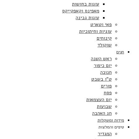
עוגות בחושות
מאפינס וקאפקייקס
עוגות גבינה
פאי וטארט
עוגיות וחיתוכיות
קינוחים
שוקולד
חגים
ראש השנה
יום כיפור
חנוכה
ט”ו בשבט
פורים
פסח
יום העצמאות
שבועות
חג האהבה
מידות ומשקלות
טיפים והמלצות
המגדיר