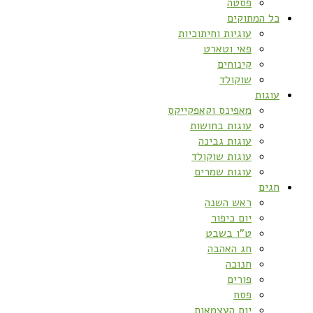
פסטה
כל המתוקים
עוגיות וחיתוכיות
פאי וטארט
קינוחים
שוקולד
עוגות
מאפינס וקאפקייקס
עוגות בחושות
עוגות גבינה
עוגות שוקולד
עוגות שמרים
חגים
ראש השנה
יום כיפור
ט”ו בשבט
חג האהבה
חנוכה
פורים
פסח
יום העצמאות