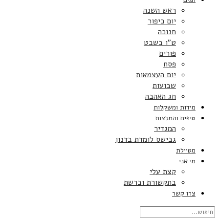
ראש השנה
יום כיפור
חנוכה
ט”ו בשבט
פורים
פסח
יום העצמאות
שבועות
חג האהבה
מידות ומשקלות
טיפים והמלצות
המגדיר
גבישס לומדת בדנון
מטיילת
מי אני
קצת עלי
בתקשורת וברשת
צרו קשר