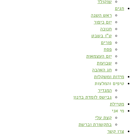
שוקולד
חגים
ראש השנה
יום כיפור
חנוכה
ט”ו בשבט
פורים
פסח
יום העצמאות
שבועות
חג האהבה
מידות ומשקלות
טיפים והמלצות
המגדיר
גבישס לומדת בדנון
מטיילת
מי אני
קצת עלי
בתקשורת וברשת
צרו קשר