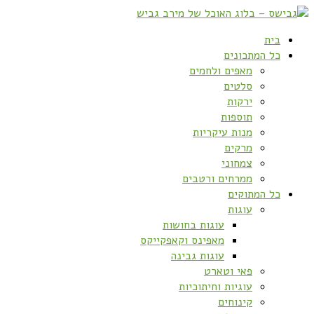
בית
כל המתכונים
מאפים ולחמים
סלטים
ירקות
תוספות
מנות עיקריות
מרקים
צמחוני
ממרחים ורטבים
כל המתוקים
עוגות
עוגות בחושות
מאפינס וקאפקייקס
עוגות גבינה
פאי וטארט
עוגיות וחיתוכיות
קינוחים