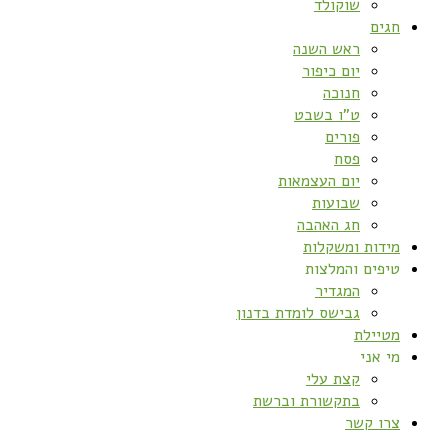
שוקולד
חגים
ראש השנה
יום כיפור
חנוכה
ט”ו בשבט
פורים
פסח
יום העצמאות
שבועות
חג האהבה
מידות ומשקלות
טיפים והמלצות
המגדיר
גבישס לומדת בדנון
מטיילת
מי אני
קצת עלי
בתקשורת וברשת
צרו קשר