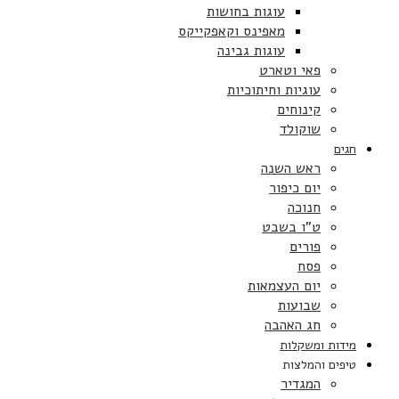
עוגות בחושות
מאפינס וקאפקייקס
עוגות גבינה
פאי וטארט
עוגיות וחיתוכיות
קינוחים
שוקולד
חגים
ראש השנה
יום כיפור
חנוכה
ט”ו בשבט
פורים
פסח
יום העצמאות
שבועות
חג האהבה
מידות ומשקלות
טיפים והמלצות
המגדיר