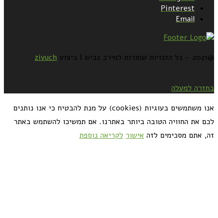
Pinterest
Email
@2021 - כל הזכויות שמורות למירב גביש | ביצוע
zivuch
בחזרה למעלה
אנו משתמשים בעוגיות (cookies) על מנת להבטיח כי אנו נותנים
לכם את החוויה הטובה ביותר באתרנו. אם תמשיכו להשתמש באתר
זה, אתם מסכימים לזה
אישור
לקריאה נוספת
כדאי לך להירשם ולקבל את המתכונים למייל: