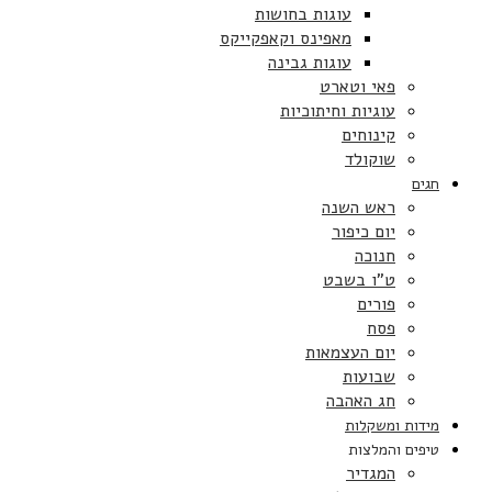
עוגות בחושות
מאפינס וקאפקייקס
עוגות גבינה
פאי וטארט
עוגיות וחיתוכיות
קינוחים
שוקולד
חגים
ראש השנה
יום כיפור
חנוכה
ט”ו בשבט
פורים
פסח
יום העצמאות
שבועות
חג האהבה
מידות ומשקלות
טיפים והמלצות
המגדיר