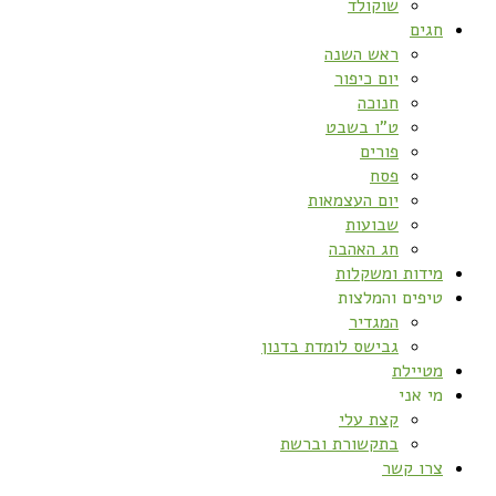
שוקולד
חגים
ראש השנה
יום כיפור
חנוכה
ט”ו בשבט
פורים
פסח
יום העצמאות
שבועות
חג האהבה
מידות ומשקלות
טיפים והמלצות
המגדיר
גבישס לומדת בדנון
מטיילת
מי אני
קצת עלי
בתקשורת וברשת
צרו קשר