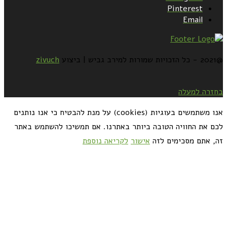
Pinterest
Email
@2021 - כל הזכויות שמורות למירב גביש | ביצוע
zivuch
בחזרה למעלה
אנו משתמשים בעוגיות (cookies) על מנת להבטיח כי אנו נותנים
לכם את החוויה הטובה ביותר באתרנו. אם תמשיכו להשתמש באתר
זה, אתם מסכימים לזה
אישור
לקריאה נוספת
כדאי לך להירשם ולקבל את המתכונים למייל: