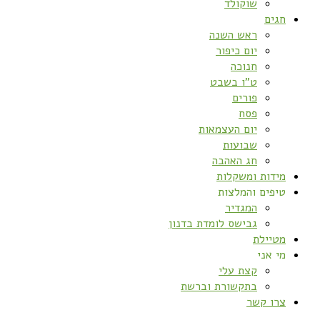
שוקולד
חגים
ראש השנה
יום כיפור
חנוכה
ט”ו בשבט
פורים
פסח
יום העצמאות
שבועות
חג האהבה
מידות ומשקלות
טיפים והמלצות
המגדיר
גבישס לומדת בדנון
מטיילת
מי אני
קצת עלי
בתקשורת וברשת
צרו קשר