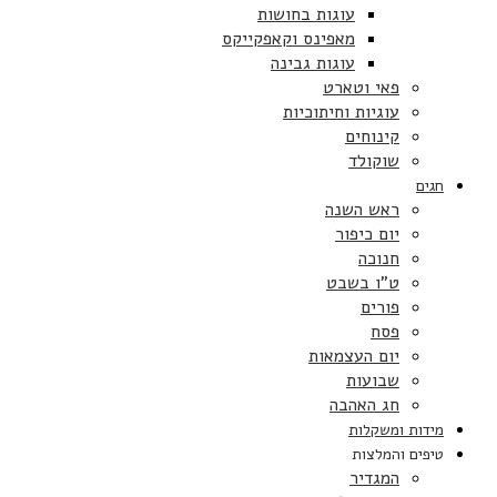
עוגות בחושות
מאפינס וקאפקייקס
עוגות גבינה
פאי וטארט
עוגיות וחיתוכיות
קינוחים
שוקולד
חגים
ראש השנה
יום כיפור
חנוכה
ט”ו בשבט
פורים
פסח
יום העצמאות
שבועות
חג האהבה
מידות ומשקלות
טיפים והמלצות
המגדיר