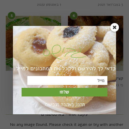
5 בפברואר 2021
1 באוגוסט 2022
5
6
כדאי לך להירשם ולקבל את המתכונים למייל:
קציצות כרישה מושלמות
קציצות כרישה טבעוניות
מושלמות
15 במרץ 2018
20 במרץ 2018
שלח!
תהנו, באהבה מגבישס.
עקבו אחרי באינסטגרם
No any image found. Please check it again or try with another