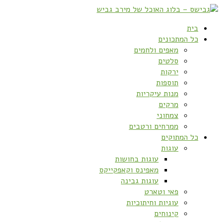
בית
כל המתכונים
מאפים ולחמים
סלטים
ירקות
תוספות
מנות עיקריות
מרקים
צמחוני
ממרחים ורטבים
כל המתוקים
עוגות
עוגות בחושות
מאפינס וקאפקייקס
עוגות גבינה
פאי וטארט
עוגיות וחיתוכיות
קינוחים