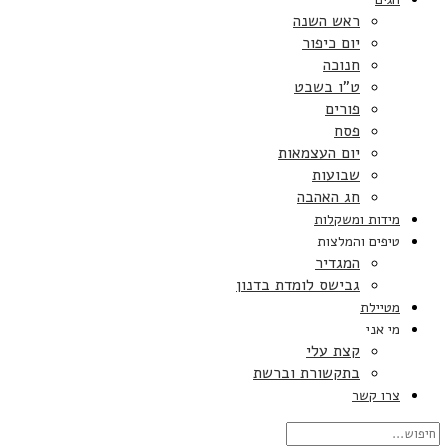
ראש השנה
יום כיפור
חנוכה
ט”ו בשבט
פורים
פסח
יום העצמאות
שבועות
חג האהבה
מידות ומשקלות
טיפים והמלצות
המגדיר
גבישס לומדת בדנון
מטיילת
מי אני
קצת עלי
בתקשורת וברשת
צרו קשר