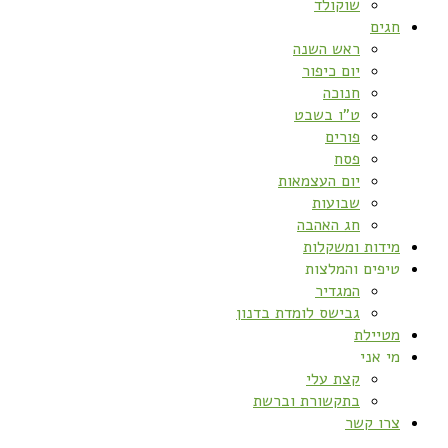
שוקולד
חגים
ראש השנה
יום כיפור
חנוכה
ט”ו בשבט
פורים
פסח
יום העצמאות
שבועות
חג האהבה
מידות ומשקלות
טיפים והמלצות
המגדיר
גבישס לומדת בדנון
מטיילת
מי אני
קצת עלי
בתקשורת וברשת
צרו קשר