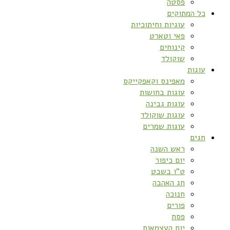
פסטה
כל המתוקים
עוגיות וחיתוכיות
פאי וטארט
קינוחים
שוקולד
עוגות
מאפינס וקאפקייקס
עוגות בחושות
עוגות גבינה
עוגות שוקולד
עוגות שמרים
חגים
ראש השנה
יום כיפור
ט”ו בשבט
חג האהבה
חנוכה
פורים
פסח
יום העצמאות