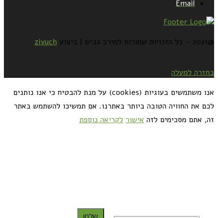
Email
@2021 - כל הזכויות שמורות למירב גביש | ביצוע
zivuch
בחזרה למעלה
אנו משתמשים בעוגיות (cookies) על מנת להבטיח כי אנו נותנים
לכם את החוויה הטובה ביותר באתרנו. אם תמשיכו להשתמש באתר
זה, אתם מסכימים לזה
אישור
לקריאה נוספת
כדאי לך להירשם ולקבל את המתכונים למייל:
שלח!