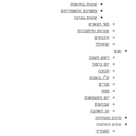
עוגות בחושות
מאפינס וקאפקייקס
עוגות גבינה
פאי וטארט
עוגיות וחיתוכיות
קינוחים
שוקולד
חגים
ראש השנה
יום כיפור
חנוכה
ט”ו בשבט
פורים
פסח
יום העצמאות
שבועות
חג האהבה
מידות ומשקלות
טיפים והמלצות
המגדיר