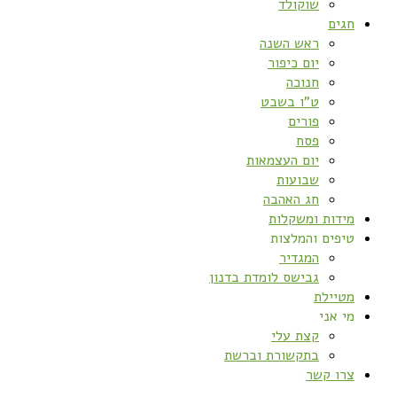
שוקולד
חגים
ראש השנה
יום כיפור
חנוכה
ט”ו בשבט
פורים
פסח
יום העצמאות
שבועות
חג האהבה
מידות ומשקלות
טיפים והמלצות
המגדיר
גבישס לומדת בדנון
מטיילת
מי אני
קצת עלי
בתקשורת וברשת
צרו קשר