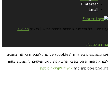
Pinterest
Email
@2021 - כל הזכויות שמורות למירב גביש | ביצוע
zivuch
בחזרה למעלה
אנו משתמשים בעוגיות (cookies) על מנת להבטיח כי אנו נותנים
לכם את החוויה הטובה ביותר באתרנו. אם תמשיכו להשתמש באתר
זה, אתם מסכימים לזה
אישור
לקריאה נוספת
כדאי לך להירשם ולקבל את המתכונים למייל: