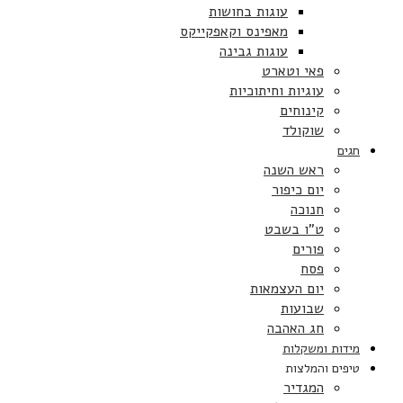
עוגות בחושות
מאפינס וקאפקייקס
עוגות גבינה
פאי וטארט
עוגיות וחיתוכיות
קינוחים
שוקולד
חגים
ראש השנה
יום כיפור
חנוכה
ט”ו בשבט
פורים
פסח
יום העצמאות
שבועות
חג האהבה
מידות ומשקלות
טיפים והמלצות
המגדיר