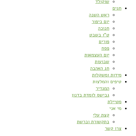
שוקולד
חגים
ראש השנה
יום כיפור
חנוכה
ט”ו בשבט
פורים
פסח
יום העצמאות
שבועות
חג האהבה
מידות ומשקלות
טיפים והמלצות
המגדיר
גבישס לומדת בדנון
מטיילת
מי אני
קצת עלי
בתקשורת וברשת
צרו קשר