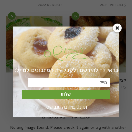
5 בפברואר 2021
1 באוגוסט 2022
5
6
כדאי לך להירשם ולקבל את המתכונים למייל:
קציצות כרישה מושלמות
קציצות כרישה טבעוניות
מושלמות
15 במרץ 2018
20 במרץ 2018
שלח!
תהנו, באהבה מגבישס.
עקבו אחרי באינסטגרם
No any image found. Please check it again or try with another