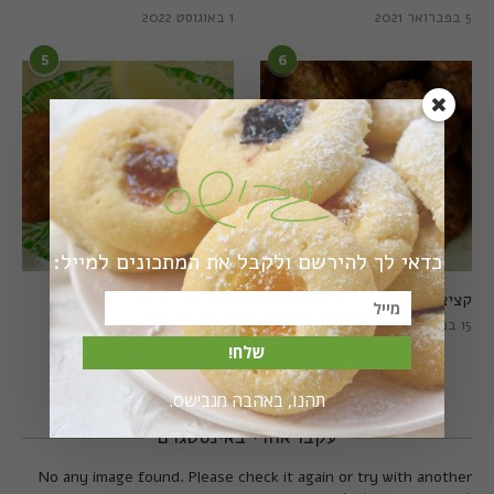
5 בפברואר 2021
1 באוגוסט 2022
5
6
כדאי לך להירשם ולקבל את המתכונים למייל:
קציצות כרישה מושלמות
קציצות כרישה טבעוניות
מושלמות
15 במרץ 2018
20 במרץ 2018
שלח!
תהנו, באהבה מגבישס.
עקבו אחרי באינסטגרם
No any image found. Please check it again or try with another