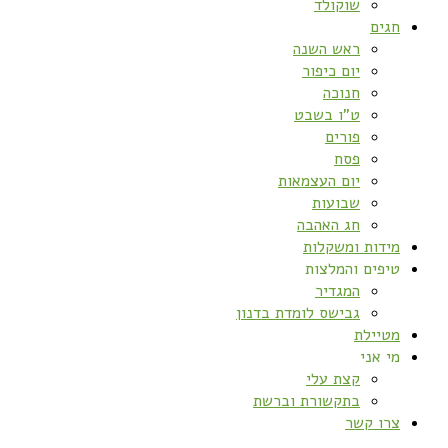
שוקולד
חגים
ראש השנה
יום כיפור
חנוכה
ט”ו בשבט
פורים
פסח
יום העצמאות
שבועות
חג האהבה
מידות ומשקלות
טיפים והמלצות
המגדיר
גבישס לומדת בדנון
מטיילת
מי אני
קצת עלי
בתקשורת וברשת
צרו קשר