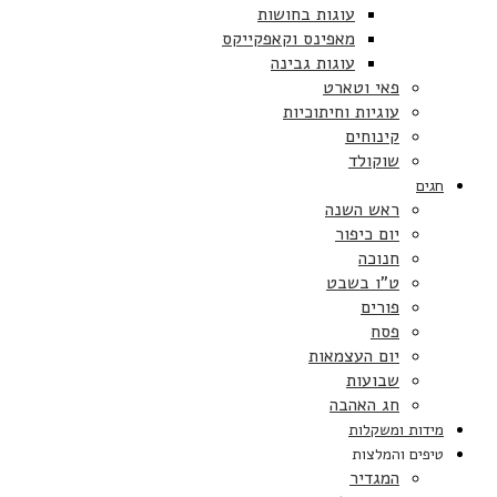
עוגות בחושות
מאפינס וקאפקייקס
עוגות גבינה
פאי וטארט
עוגיות וחיתוכיות
קינוחים
שוקולד
חגים
ראש השנה
יום כיפור
חנוכה
ט”ו בשבט
פורים
פסח
יום העצמאות
שבועות
חג האהבה
מידות ומשקלות
טיפים והמלצות
המגדיר