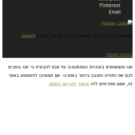
Pinterest
Email
@2021 - כל הזכויות שמורות למירב גביש | ביצוע
zivuch
בחזרה למעלה
אנו משתמשים בעוגיות (cookies) על מנת להבטיח כי אנו נותנים
לכם את החוויה הטובה ביותר באתרנו. אם תמשיכו להשתמש באתר
זה, אתם מסכימים לזה
אישור
לקריאה נוספת
כדאי לך להירשם ולקבל את המתכונים למייל: