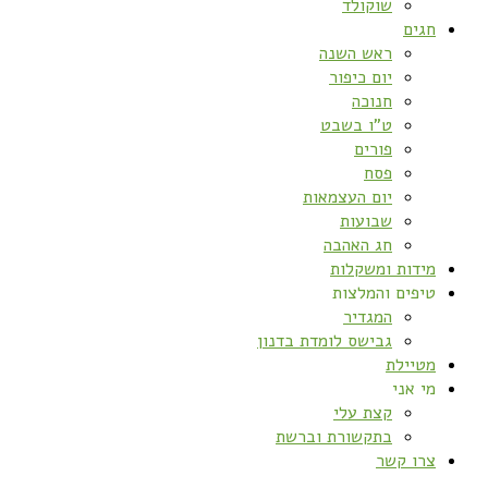
שוקולד
חגים
ראש השנה
יום כיפור
חנוכה
ט”ו בשבט
פורים
פסח
יום העצמאות
שבועות
חג האהבה
מידות ומשקלות
טיפים והמלצות
המגדיר
גבישס לומדת בדנון
מטיילת
מי אני
קצת עלי
בתקשורת וברשת
צרו קשר