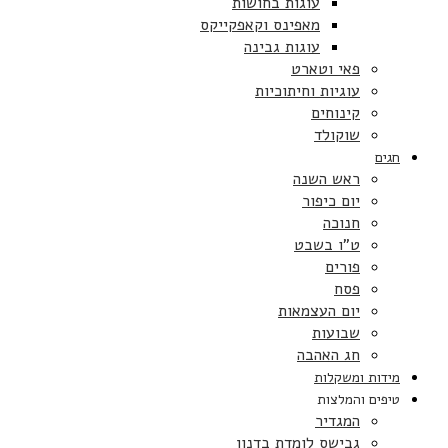
עוגות בחושות
מאפינס וקאפקייקס
עוגות גבינה
פאי וטארט
עוגיות וחיתוכיות
קינוחים
שוקולד
חגים
ראש השנה
יום כיפור
חנוכה
ט”ו בשבט
פורים
פסח
יום העצמאות
שבועות
חג האהבה
מידות ומשקלות
טיפים והמלצות
המגדיר
גבישס לומדת בדנון