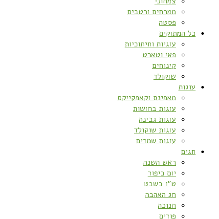
צמחוני
ממרחים ורטבים
פסטה
כל המתוקים
עוגיות וחיתוכיות
פאי וטארט
קינוחים
שוקולד
עוגות
מאפינס וקאפקייקס
עוגות בחושות
עוגות גבינה
עוגות שוקולד
עוגות שמרים
חגים
ראש השנה
יום כיפור
ט”ו בשבט
חג האהבה
חנוכה
פורים