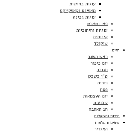
עוגות בחושות
מאפינס וקאפקייקס
עוגות גבינה
פאי וטארט
עוגיות וחיתוכיות
קינוחים
שוקולד
חגים
ראש השנה
יום כיפור
חנוכה
ט”ו בשבט
פורים
פסח
יום העצמאות
שבועות
חג האהבה
מידות ומשקלות
טיפים והמלצות
המגדיר