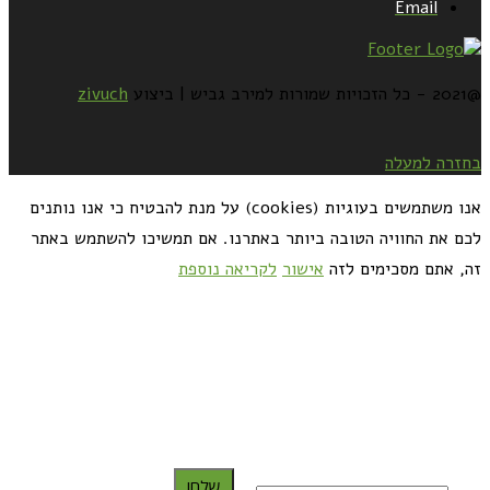
Email
@2021 - כל הזכויות שמורות למירב גביש | ביצוע
zivuch
בחזרה למעלה
אנו משתמשים בעוגיות (cookies) על מנת להבטיח כי אנו נותנים
לכם את החוויה הטובה ביותר באתרנו. אם תמשיכו להשתמש באתר
זה, אתם מסכימים לזה
אישור
לקריאה נוספת
כדאי לך להירשם ולקבל את המתכונים למייל:
שלח!