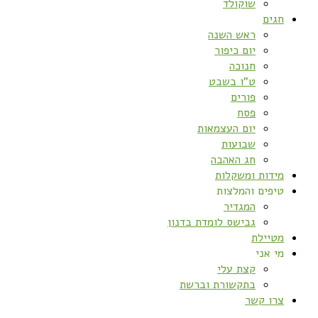
שוקולד
חגים
ראש השנה
יום כיפור
חנוכה
ט”ו בשבט
פורים
פסח
יום העצמאות
שבועות
חג האהבה
מידות ומשקלות
טיפים והמלצות
המגדיר
גבישס לומדת בדנון
מטיילת
מי אני
קצת עלי
בתקשורת וברשת
צרו קשר