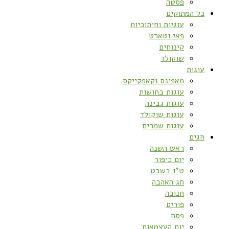
פסטה
כל המתוקים
עוגיות וחיתוכיות
פאי וטארט
קינוחים
שוקולד
עוגות
מאפינס וקאפקייקס
עוגות בחושות
עוגות גבינה
עוגות שוקולד
עוגות שמרים
חגים
ראש השנה
יום כיפור
ט”ו בשבט
חג האהבה
חנוכה
פורים
פסח
יום העצמאות