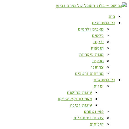
בית
כל המתכונים
מאפים ולחמים
סלטים
ירקות
תוספות
מנות עיקריות
מרקים
צמחוני
ממרחים ורטבים
כל המתוקים
עוגות
עוגות בחושות
מאפינס וקאפקייקס
עוגות גבינה
פאי וטארט
עוגיות וחיתוכיות
קינוחים