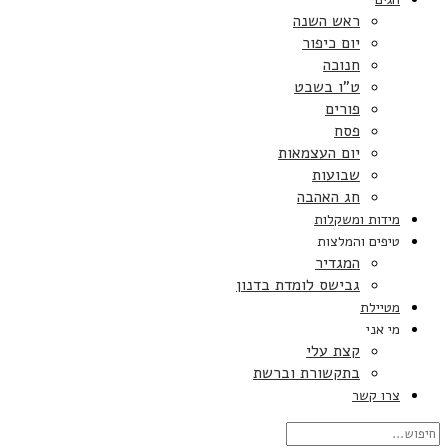
ראש השנה
יום כיפור
חנוכה
ט”ו בשבט
פורים
פסח
יום העצמאות
שבועות
חג האהבה
מידות ומשקלות
טיפים והמלצות
המגדיר
גבישס לומדת בדנון
מטיילת
מי אני
קצת עלי
בתקשורת וברשת
צרו קשר