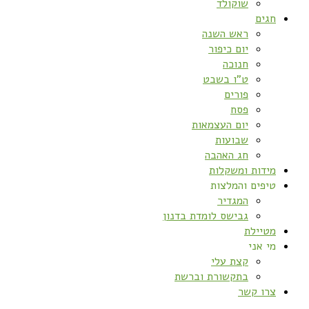
שוקולד
חגים
ראש השנה
יום כיפור
חנוכה
ט”ו בשבט
פורים
פסח
יום העצמאות
שבועות
חג האהבה
מידות ומשקלות
טיפים והמלצות
המגדיר
גבישס לומדת בדנון
מטיילת
מי אני
קצת עלי
בתקשורת וברשת
צרו קשר