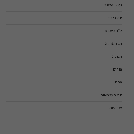
ראש השנה
יום כיפור
ט”ו בשבט
חג האהבה
חנוכה
פורים
פסח
יום העצמאות
שבועות