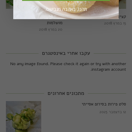
תהנו, באהבה מגבישס.
קציצות כרישה מושלמות
קציצות כרישה טבעוניות
מושלמות
15 במרץ 2018
20 במרץ 2018
עקבו אחרי באינסטגרם
No any image found. Please check it again or try with another
instagram account.
מתכונים אחרונים
סלט פירות בסירופ אסייתי
12 בדצמבר 2025