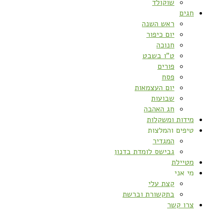
שוקולד
חגים
ראש השנה
יום כיפור
חנוכה
ט”ו בשבט
פורים
פסח
יום העצמאות
שבועות
חג האהבה
מידות ומשקלות
טיפים והמלצות
המגדיר
גבישס לומדת בדנון
מטיילת
מי אני
קצת עלי
בתקשורת וברשת
צרו קשר