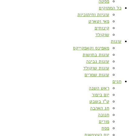
פסטה
כל המתוקים
עוגיות וחיתוכיות
פאי וטארט
קינוחים
שוקולד
עוגות
מאפינס וקאפקייקס
עוגות בחושות
עוגות גבינה
עוגות שוקולד
עוגות שמרים
חגים
ראש השנה
יום כיפור
ט”ו בשבט
חג האהבה
חנוכה
פורים
פסח
יום העצמאות