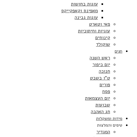
עוגות בחושות
מאפינס וקאפקייקס
עוגות גבינה
פאי וטארט
עוגיות וחיתוכיות
קינוחים
שוקולד
חגים
ראש השנה
יום כיפור
חנוכה
ט”ו בשבט
פורים
פסח
יום העצמאות
שבועות
חג האהבה
מידות ומשקלות
טיפים והמלצות
המגדיר