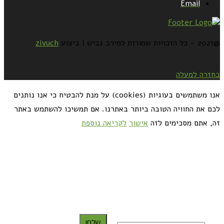
Email
@2021 - כל הזכויות שמורות למירב גביש | ביצוע
zivuch
בחזרה למעלה
אנו משתמשים בעוגיות (cookies) על מנת להבטיח כי אנו נותנים
לכם את החוויה הטובה ביותר באתרנו. אם תמשיכו להשתמש באתר
זה, אתם מסכימים לזה
אישור
לקריאה נוספת
כדאי לך להירשם ולקבל את המתכונים למייל:
שלח!