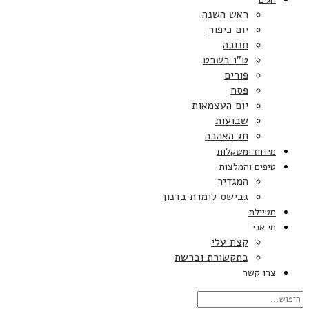
ראש השנה
יום כיפור
חנוכה
ט”ו בשבט
פורים
פסח
יום העצמאות
שבועות
חג האהבה
מידות ומשקלות
טיפים והמלצות
המגדיר
גבישס לומדת בדנון
מטיילת
מי אני
קצת עלי
בתקשורת וברשת
צרו קשר