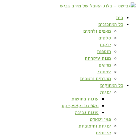
בית
כל המתכונים
מאפים ולחמים
סלטים
ירקות
תוספות
מנות עיקריות
מרקים
צמחוני
ממרחים ורטבים
כל המתוקים
עוגות
עוגות בחושות
מאפינס וקאפקייקס
עוגות גבינה
פאי וטארט
עוגיות וחיתוכיות
קינוחים