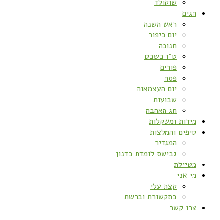
שוקולד
חגים
ראש השנה
יום כיפור
חנוכה
ט”ו בשבט
פורים
פסח
יום העצמאות
שבועות
חג האהבה
מידות ומשקלות
טיפים והמלצות
המגדיר
גבישס לומדת בדנון
מטיילת
מי אני
קצת עלי
בתקשורת וברשת
צרו קשר