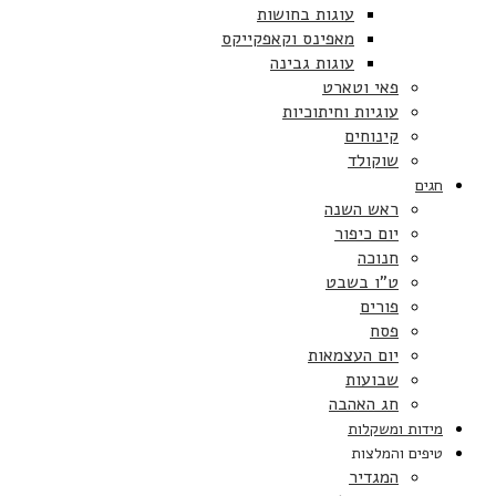
עוגות בחושות
מאפינס וקאפקייקס
עוגות גבינה
פאי וטארט
עוגיות וחיתוכיות
קינוחים
שוקולד
חגים
ראש השנה
יום כיפור
חנוכה
ט”ו בשבט
פורים
פסח
יום העצמאות
שבועות
חג האהבה
מידות ומשקלות
טיפים והמלצות
המגדיר