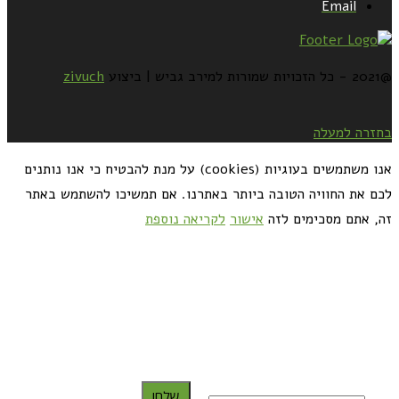
Email
@2021 - כל הזכויות שמורות למירב גביש | ביצוע
zivuch
בחזרה למעלה
אנו משתמשים בעוגיות (cookies) על מנת להבטיח כי אנו נותנים
לכם את החוויה הטובה ביותר באתרנו. אם תמשיכו להשתמש באתר
זה, אתם מסכימים לזה
אישור
לקריאה נוספת
כדאי לך להירשם ולקבל את המתכונים למייל:
שלח!