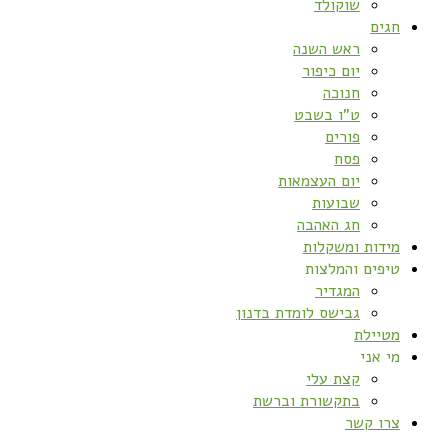
שוקולד
חגים
ראש השנה
יום כיפור
חנוכה
ט”ו בשבט
פורים
פסח
יום העצמאות
שבועות
חג האהבה
מידות ומשקלות
טיפים והמלצות
המגדיר
גבישס לומדת בדנון
מטיילת
מי אני
קצת עלי
בתקשורת וברשת
צרו קשר