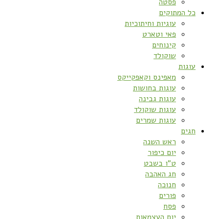
פסטה
כל המתוקים
עוגיות וחיתוכיות
פאי וטארט
קינוחים
שוקולד
עוגות
מאפינס וקאפקייקס
עוגות בחושות
עוגות גבינה
עוגות שוקולד
עוגות שמרים
חגים
ראש השנה
יום כיפור
ט”ו בשבט
חג האהבה
חנוכה
פורים
פסח
יום העצמאות