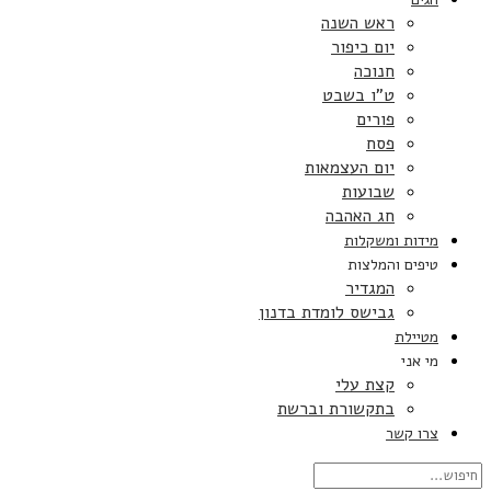
ראש השנה
יום כיפור
חנוכה
ט”ו בשבט
פורים
פסח
יום העצמאות
שבועות
חג האהבה
מידות ומשקלות
טיפים והמלצות
המגדיר
גבישס לומדת בדנון
מטיילת
מי אני
קצת עלי
בתקשורת וברשת
צרו קשר