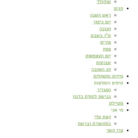
שוקולד
חגים
ראש השנה
יום כיפור
חנוכה
ט”ו בשבט
פורים
פסח
יום העצמאות
שבועות
חג האהבה
מידות ומשקלות
טיפים והמלצות
המגדיר
גבישס לומדת בדנון
מטיילת
מי אני
קצת עלי
בתקשורת וברשת
צרו קשר