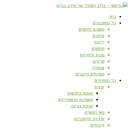
בית
כל המתכונים
מאפים ולחמים
סלטים
ירקות
תוספות
מנות עיקריות
מרקים
צמחוני
ממרחים ורטבים
כל המתוקים
עוגות
עוגות בחושות
מאפינס וקאפקייקס
עוגות גבינה
פאי וטארט
עוגיות וחיתוכיות
קינוחים