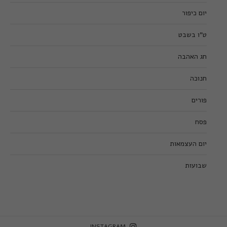
יום כיפור
ט”ו בשבט
חג האהבה
חנוכה
פורים
פסח
יום העצמאות
שבועות
INSTAGRAM