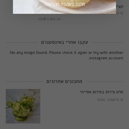
תהנו, באהבה מגבישס.
קציצות כרישה מושלמות
קציצות כרישה טבעוניות
מושלמות
15 במרץ 2018
20 במרץ 2018
עקבו אחרי באינסטגרם
No any image found. Please check it again or try with another
instagram account.
מתכונים אחרונים
סלט פירות בסירופ אסייתי
12 בדצמבר 2025