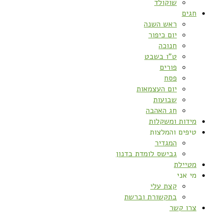
שוקולד
חגים
ראש השנה
יום כיפור
חנוכה
ט”ו בשבט
פורים
פסח
יום העצמאות
שבועות
חג האהבה
מידות ומשקלות
טיפים והמלצות
המגדיר
גבישס לומדת בדנון
מטיילת
מי אני
קצת עלי
בתקשורת וברשת
צרו קשר