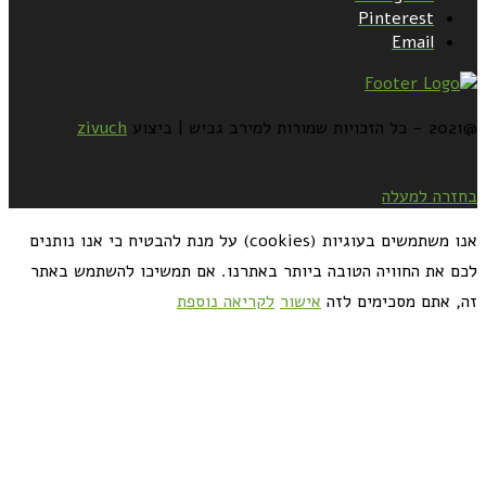
Pinterest
Email
@2021 - כל הזכויות שמורות למירב גביש | ביצוע
zivuch
בחזרה למעלה
אנו משתמשים בעוגיות (cookies) על מנת להבטיח כי אנו נותנים
לכם את החוויה הטובה ביותר באתרנו. אם תמשיכו להשתמש באתר
זה, אתם מסכימים לזה
אישור
לקריאה נוספת
כדאי לך להירשם ולקבל את המתכונים למייל: