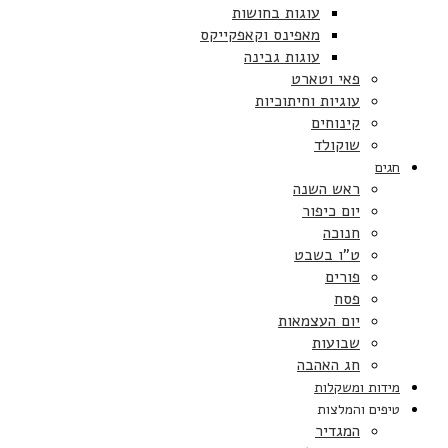
עוגות בחושות
מאפינס וקאפקייקס
עוגות גבינה
פאי וטארט
עוגיות וחיתוכיות
קינוחים
שוקולד
חגים
ראש השנה
יום כיפור
חנוכה
ט”ו בשבט
פורים
פסח
יום העצמאות
שבועות
חג האהבה
מידות ומשקלות
טיפים והמלצות
המגדיר