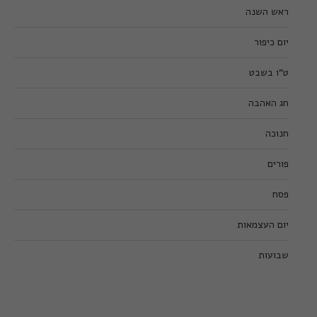
ראש השנה
יום כיפור
ט”ו בשבט
חג האהבה
חנוכה
פורים
פסח
יום העצמאות
שבועות