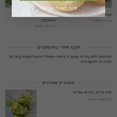
תהנו, באהבה מגבישס.
קציצות כרישה מושלמות
קציצות כרישה טבעוניות
מושלמות
15 במרץ 2018
20 במרץ 2018
עקבו אחרי באינסטגרם
No any image found. Please check it again or try with another
instagram account.
מתכונים אחרונים
סלט פירות בסירופ אסייתי
12 בדצמבר 2025