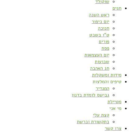
שוקולד
חגים
ראש השנה
יום כיפור
חנוכה
ט”ו בשבט
פורים
פסח
יום העצמאות
שבועות
חג האהבה
מידות ומשקלות
טיפים והמלצות
המגדיר
גבישס לומדת בדנון
מטיילת
מי אני
קצת עלי
בתקשורת וברשת
צרו קשר