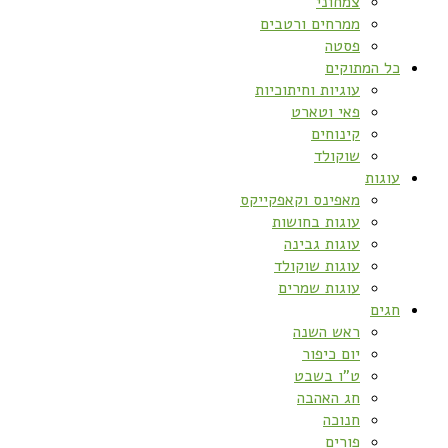
צמחוני
ממרחים ורטבים
פסטה
כל המתוקים
עוגיות וחיתוכיות
פאי וטארט
קינוחים
שוקולד
עוגות
מאפינס וקאפקייקס
עוגות בחושות
עוגות גבינה
עוגות שוקולד
עוגות שמרים
חגים
ראש השנה
יום כיפור
ט”ו בשבט
חג האהבה
חנוכה
פורים