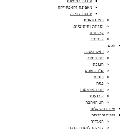
עוגות בחושות
מאפינס וקאפקייקס
עוגות גבינה
פאי וטארט
עוגיות וחיתוכיות
קינוחים
שוקולד
חגים
ראש השנה
יום כיפור
חנוכה
ט”ו בשבט
פורים
פסח
יום העצמאות
שבועות
חג האהבה
מידות ומשקלות
טיפים והמלצות
המגדיר
גבישס לומדת בדנון