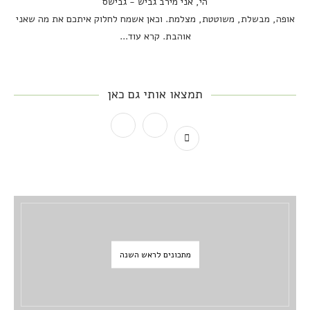
הי, אני מירב גביש - גבישס
אופה, מבשלת, משוטטת, מצלמת. וכאן אשמח לחלוק איתכם את מה שאני
אוהבת.
קרא עוד...
תמצאו אותי גם כאן
מתכונים לראש השנה