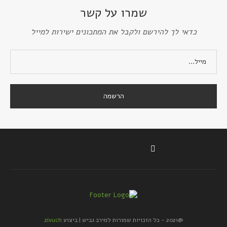
שמרו על קשר
כדאי לך להירשם ולקבל את המתכונים ישירות למייל
@2021 - כל הזכויות שמורות למירב גביש | ביצוע
zivuch