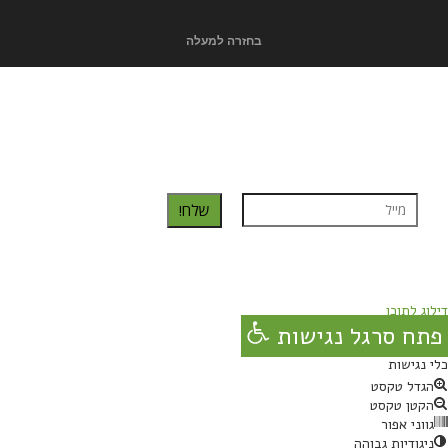
בחזרה למעלה
כדאי לך להירשם ולקבל את המתכונים למייל:
שלח!
נרשמת בהצלחה!
תהנו, באהבה מגבישס.
דילוג לתוכן
פתח סרגל נגישות
כלי נגישות
הגדל טקסט
הקטן טקסט
גווני אפור
ניגודיות גבוהה