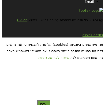
Email
@2021 - כל הזכויות שמורות למירב גביש | ביצוע
zivuch
בחזרה למעלה
אנו משתמשים בעוגיות (cookies) על מנת להבטיח כי אנו נותנים
לכם את החוויה הטובה ביותר באתרנו. אם תמשיכו להשתמש באתר
זה, אתם מסכימים לזה
אישור
לקריאה נוספת
כדאי לך להירשם ולקבל את המתכונים למייל:
שלח!