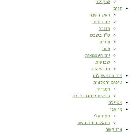
שוקולד
חגים
ראש השנה
יום כיפור
חנוכה
ט”ו בשבט
פורים
פסח
יום העצמאות
שבועות
חג האהבה
מידות ומשקלות
טיפים והמלצות
המגדיר
גבישס לומדת בדנון
מטיילת
מי אני
קצת עלי
בתקשורת וברשת
צרו קשר