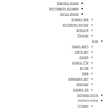
עוגות בחושות
מאפינס וקאפקייקס
עוגות גבינה
פאי וטארט
עוגיות וחיתוכיות
קינוחים
שוקולד
חגים
ראש השנה
יום כיפור
חנוכה
ט”ו בשבט
פורים
פסח
יום העצמאות
שבועות
חג האהבה
מידות ומשקלות
טיפים והמלצות
המגדיר