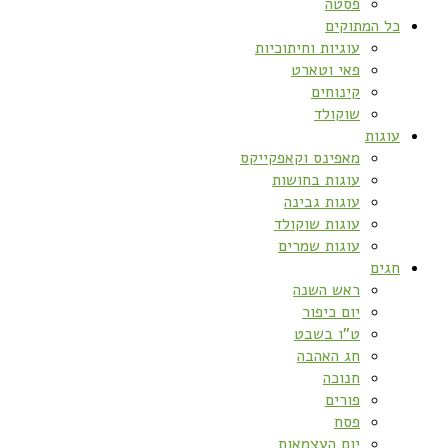
פסטה
כל המתוקים
עוגיות וחיתוכיות
פאי וטארט
קינוחים
שוקולד
עוגות
מאפינס וקאפקייקס
עוגות בחושות
עוגות גבינה
עוגות שוקולד
עוגות שמרים
חגים
ראש השנה
יום כיפור
ט”ו בשבט
חג האהבה
חנוכה
פורים
פסח
יום העצמאות