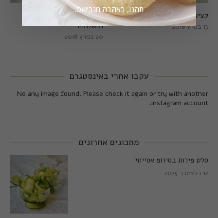
תהנו, באהבה מגבישס.
קציצות כרישה מושלמות
קציצות כרישה טבעוניות
מושלמות
15 במרץ 2018
20 במרץ 2018
עקבו אחרי באינסטגרם
No any image found. Please check it again or try with another
instagram account.
מתכונים אחרונים
סלט פירות בסירופ אסייתי
12 בדצמבר 2025