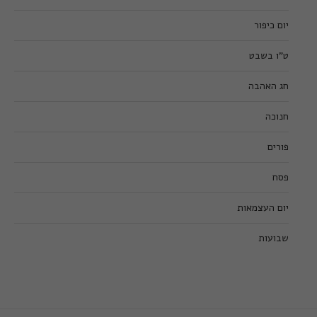
יום כיפור
ט”ו בשבט
חג האהבה
חנוכה
פורים
פסח
יום העצמאות
שבועות