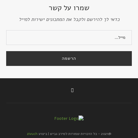
שמרו על קשר
כדאי לך להירשם ולקבל את המתכונים ישירות למייל
@2021 - כל הזכויות שמורות למירב גביש | ביצוע
zivuch