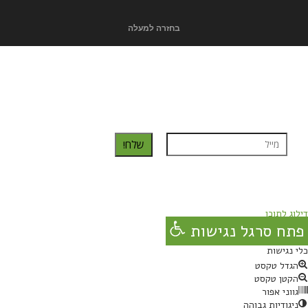
בחזרה למעלה
כדאי לך להירשם ולקבל את המתכונים למייל:
שלח!
נרשמת בהצלחה!
תהנו, באהבה מגבישס.
דילוג לתוכן
פתח סרגל נגישות
כלי נגישות
הגדל טקסט
הקטן טקסט
גווני אפור
ניגודיות גבוהה