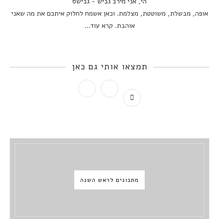
הי, אני מירב גביש - גבישס
אופה, מבשלת, משוטטת, מצלמת. וכאן אשמח לחלוק איתכם את מה שאני
אוהבת.
קרא עוד...
תמצאו אותי גם כאן
מתכונים לראש השנה