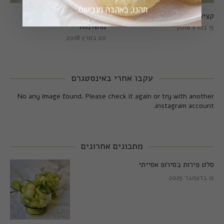
תהנו, באהבה מגבישס.
קציצות כרישה מושלמות
קציצות כרישה טבעוניות
מושלמות
15 במרץ 2018
20 במרץ 2018
עקבו אחרי באינסטגרם
No any image found. Please check it again or try with another
instagram account.
מתכונים אחרונים
סלט פירות בסירופ אסייתי
12 בדצמבר 2025