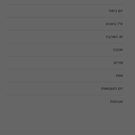
יום כיפור
ט”ו בשבט
חג האהבה
חנוכה
פורים
פסח
יום העצמאות
שבועות