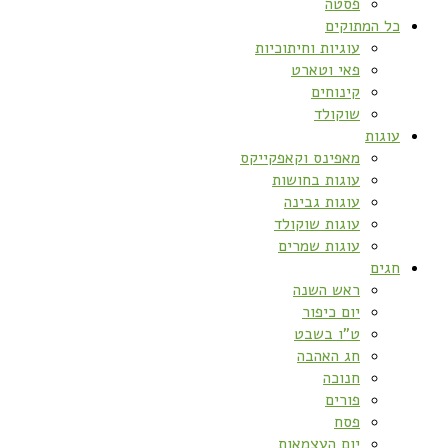
פסטה
כל המתוקים
עוגיות וחיתוכיות
פאי וטארט
קינוחים
שוקולד
עוגות
מאפינס וקאפקייקס
עוגות בחושות
עוגות גבינה
עוגות שוקולד
עוגות שמרים
חגים
ראש השנה
יום כיפור
ט”ו בשבט
חג האהבה
חנוכה
פורים
פסח
יום העצמאות