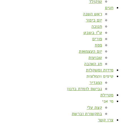
שוקולד
חגים
ראש השנה
יום כיפור
חנוכה
ט”ו בשבט
פורים
פסח
יום העצמאות
שבועות
חג האהבה
מידות ומשקלות
טיפים והמלצות
המגדיר
גבישס לומדת בדנון
מטיילת
מי אני
קצת עלי
בתקשורת וברשת
צרו קשר