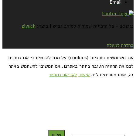
Email
@2021 - כל הזכויות שמורות למירב גביש | ביצוע
zivuch
בחזרה למעלה
אנו משתמשים בעוגיות (cookies) על מנת להבטיח כי אנו נותנים
לכם את החוויה הטובה ביותר באתרנו. אם תמשיכו להשתמש באתר
זה, אתם מסכימים לזה
אישור
לקריאה נוספת
כדאי לך להירשם ולקבל את המתכונים למייל:
שלח!