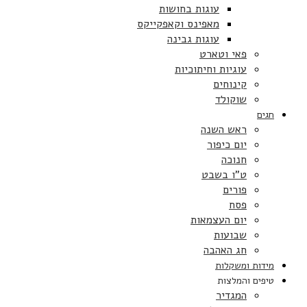
עוגות בחושות
מאפינס וקאפקייקס
עוגות גבינה
פאי וטארט
עוגיות וחיתוכיות
קינוחים
שוקולד
חגים
ראש השנה
יום כיפור
חנוכה
ט”ו בשבט
פורים
פסח
יום העצמאות
שבועות
חג האהבה
מידות ומשקלות
טיפים והמלצות
המגדיר