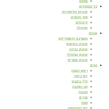
פסטה
כל המתוקים
עוגיות וחיתוכיות
פאי וטארט
קינוחים
שוקולד
עוגות
מאפינס וקאפקייקס
עוגות בחושות
עוגות גבינה
עוגות שוקולד
עוגות שמרים
חגים
ראש השנה
יום כיפור
ט”ו בשבט
חג האהבה
חנוכה
פורים
פסח
יום העצמאות