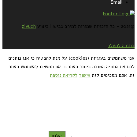
Email
@2021 - כל הזכויות שמורות למירב גביש | ביצוע
zivuch
בחזרה למעלה
אנו משתמשים בעוגיות (cookies) על מנת להבטיח כי אנו נותנים
לכם את החוויה הטובה ביותר באתרנו. אם תמשיכו להשתמש באתר
זה, אתם מסכימים לזה
אישור
לקריאה נוספת
כדאי לך להירשם ולקבל את המתכונים למייל:
שלח!