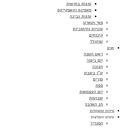
עוגות בחושות
מאפינס וקאפקייקס
עוגות גבינה
פאי וטארט
עוגיות וחיתוכיות
קינוחים
שוקולד
חגים
ראש השנה
יום כיפור
חנוכה
ט”ו בשבט
פורים
פסח
יום העצמאות
שבועות
חג האהבה
מידות ומשקלות
טיפים והמלצות
המגדיר