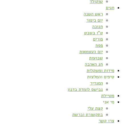
שוקולד
חגים
ראש השנה
יום כיפור
חנוכה
ט”ו בשבט
פורים
פסח
יום העצמאות
שבועות
חג האהבה
מידות ומשקלות
טיפים והמלצות
המגדיר
גבישס לומדת בדנון
מטיילת
מי אני
קצת עלי
בתקשורת וברשת
צרו קשר