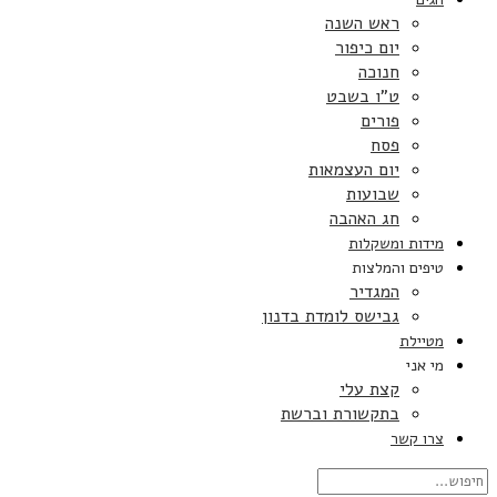
ראש השנה
יום כיפור
חנוכה
ט”ו בשבט
פורים
פסח
יום העצמאות
שבועות
חג האהבה
מידות ומשקלות
טיפים והמלצות
המגדיר
גבישס לומדת בדנון
מטיילת
מי אני
קצת עלי
בתקשורת וברשת
צרו קשר