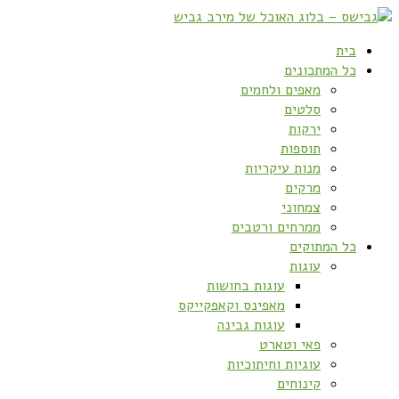
בית
כל המתכונים
מאפים ולחמים
סלטים
ירקות
תוספות
מנות עיקריות
מרקים
צמחוני
ממרחים ורטבים
כל המתוקים
עוגות
עוגות בחושות
מאפינס וקאפקייקס
עוגות גבינה
פאי וטארט
עוגיות וחיתוכיות
קינוחים