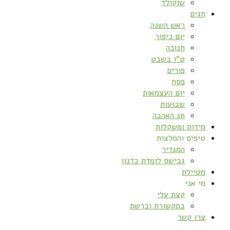
שוקולד
חגים
ראש השנה
יום כיפור
חנוכה
ט”ו בשבט
פורים
פסח
יום העצמאות
שבועות
חג האהבה
מידות ומשקלות
טיפים והמלצות
המגדיר
גבישס לומדת בדנון
מטיילת
מי אני
קצת עלי
בתקשורת וברשת
צרו קשר