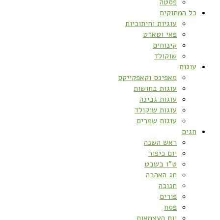
פסטה
כל המתוקים
עוגיות וחיתוכיות
פאי וטארט
קינוחים
שוקולד
עוגות
מאפינס וקאפקייקס
עוגות בחושות
עוגות גבינה
עוגות שוקולד
עוגות שמרים
חגים
ראש השנה
יום כיפור
ט”ו בשבט
חג האהבה
חנוכה
פורים
פסח
יום העצמאות