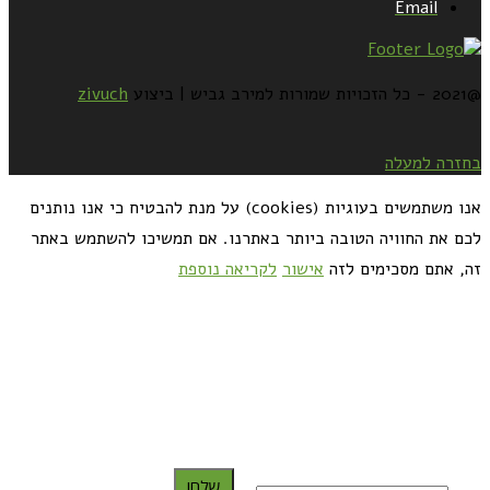
Email
@2021 - כל הזכויות שמורות למירב גביש | ביצוע
zivuch
בחזרה למעלה
אנו משתמשים בעוגיות (cookies) על מנת להבטיח כי אנו נותנים
לכם את החוויה הטובה ביותר באתרנו. אם תמשיכו להשתמש באתר
זה, אתם מסכימים לזה
אישור
לקריאה נוספת
כדאי לך להירשם ולקבל את המתכונים למייל:
שלח!