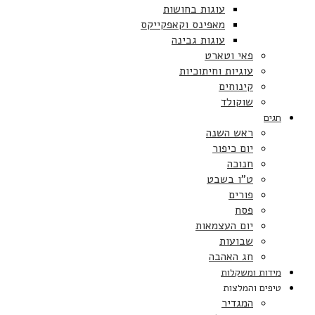
עוגות בחושות
מאפינס וקאפקייקס
עוגות גבינה
פאי וטארט
עוגיות וחיתוכיות
קינוחים
שוקולד
חגים
ראש השנה
יום כיפור
חנוכה
ט”ו בשבט
פורים
פסח
יום העצמאות
שבועות
חג האהבה
מידות ומשקלות
טיפים והמלצות
המגדיר