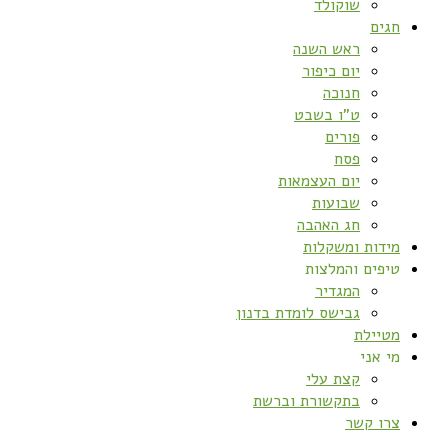
שוקולד
חגים
ראש השנה
יום כיפור
חנוכה
ט”ו בשבט
פורים
פסח
יום העצמאות
שבועות
חג האהבה
מידות ומשקלות
טיפים והמלצות
המגדיר
גבישס לומדת בדנון
מטיילת
מי אני
קצת עלי
בתקשורת וברשת
צרו קשר