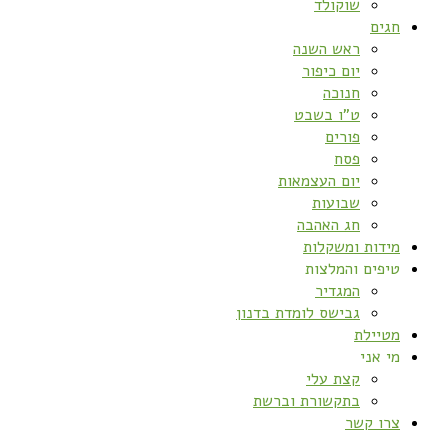
שוקולד
חגים
ראש השנה
יום כיפור
חנוכה
ט”ו בשבט
פורים
פסח
יום העצמאות
שבועות
חג האהבה
מידות ומשקלות
טיפים והמלצות
המגדיר
גבישס לומדת בדנון
מטיילת
מי אני
קצת עלי
בתקשורת וברשת
צרו קשר