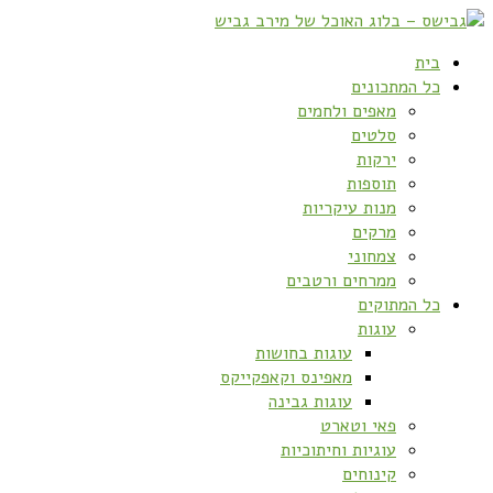
בית
כל המתכונים
מאפים ולחמים
סלטים
ירקות
תוספות
מנות עיקריות
מרקים
צמחוני
ממרחים ורטבים
כל המתוקים
עוגות
עוגות בחושות
מאפינס וקאפקייקס
עוגות גבינה
פאי וטארט
עוגיות וחיתוכיות
קינוחים