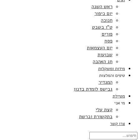
ראש השנה
יום כיפור
חנוכה
ט”ו בשבט
פורים
פסח
יום העצמאות
שבועות
חג האהבה
מידות ומשקלות
טיפים והמלצות
המגדיר
גבישס לומדת בדנון
מטיילת
מי אני
קצת עלי
בתקשורת וברשת
צרו קשר