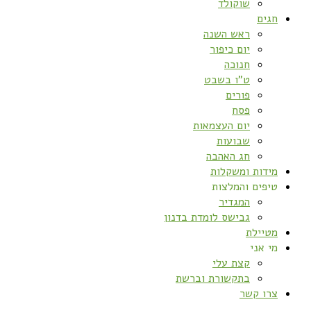
שוקולד
חגים
ראש השנה
יום כיפור
חנוכה
ט”ו בשבט
פורים
פסח
יום העצמאות
שבועות
חג האהבה
מידות ומשקלות
טיפים והמלצות
המגדיר
גבישס לומדת בדנון
מטיילת
מי אני
קצת עלי
בתקשורת וברשת
צרו קשר