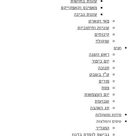
עוגות בחושות
מאפינס וקאפקייקס
עוגות גבינה
פאי וטארט
עוגיות וחיתוכיות
קינוחים
שוקולד
חגים
ראש השנה
יום כיפור
חנוכה
ט”ו בשבט
פורים
פסח
יום העצמאות
שבועות
חג האהבה
מידות ומשקלות
טיפים והמלצות
המגדיר
גבישס לומדת בדנון