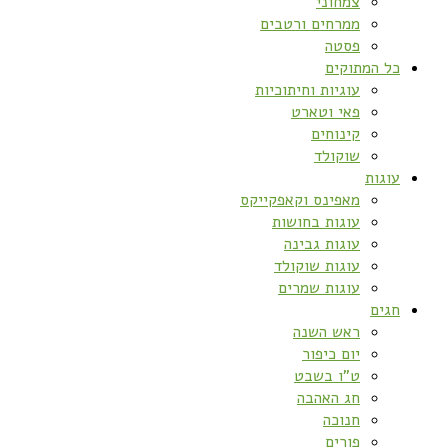
צמחוני
ממרחים ורטבים
פסטה
כל המתוקים
עוגיות וחיתוכיות
פאי וטארט
קינוחים
שוקולד
עוגות
מאפינס וקאפקייקס
עוגות בחושות
עוגות גבינה
עוגות שוקולד
עוגות שמרים
חגים
ראש השנה
יום כיפור
ט”ו בשבט
חג האהבה
חנוכה
פורים