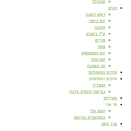
שוקולד
חגים
ראש השנה
יום כיפור
חנוכה
ט”ו בשבט
פורים
פסח
יום העצמאות
שבועות
חג האהבה
מידות ומשקלות
טיפים והמלצות
המגדיר
גבישס לומדת בדנון
מטיילת
מי אני
קצת עלי
בתקשורת וברשת
צרו קשר