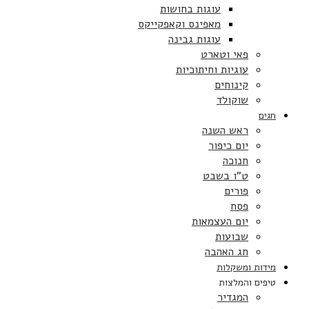
עוגות בחושות
מאפינס וקאפקייקס
עוגות גבינה
פאי וטארט
עוגיות וחיתוכיות
קינוחים
שוקולד
חגים
ראש השנה
יום כיפור
חנוכה
ט”ו בשבט
פורים
פסח
יום העצמאות
שבועות
חג האהבה
מידות ומשקלות
טיפים והמלצות
המגדיר