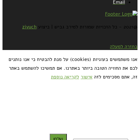
Email
@2021 - כל הזכויות שמורות למירב גביש | ביצוע
zivuch
בחזרה למעלה
אנו משתמשים בעוגיות (cookies) על מנת להבטיח כי אנו נותנים
לכם את החוויה הטובה ביותר באתרנו. אם תמשיכו להשתמש באתר
זה, אתם מסכימים לזה
אישור
לקריאה נוספת
כדאי לך להירשם ולקבל את המתכונים למייל:
שלח!