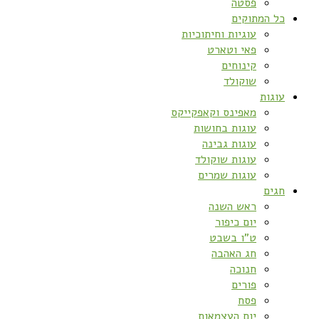
פסטה
כל המתוקים
עוגיות וחיתוכיות
פאי וטארט
קינוחים
שוקולד
עוגות
מאפינס וקאפקייקס
עוגות בחושות
עוגות גבינה
עוגות שוקולד
עוגות שמרים
חגים
ראש השנה
יום כיפור
ט”ו בשבט
חג האהבה
חנוכה
פורים
פסח
יום העצמאות