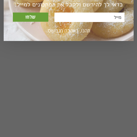
כדאי לך להירשם ולקבל את המתכונים למייל:
שלח!
תהנו, באהבה מגבישס.