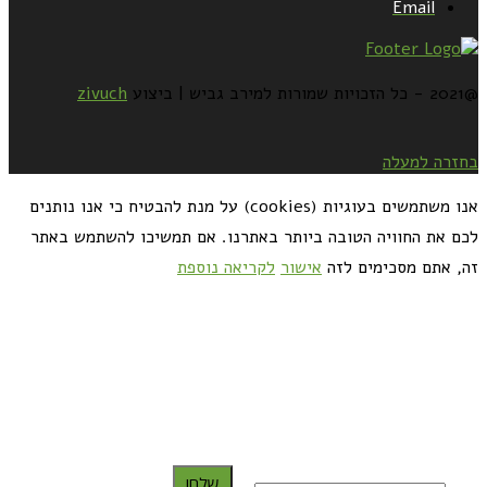
Email
@2021 - כל הזכויות שמורות למירב גביש | ביצוע
zivuch
בחזרה למעלה
אנו משתמשים בעוגיות (cookies) על מנת להבטיח כי אנו נותנים
לכם את החוויה הטובה ביותר באתרנו. אם תמשיכו להשתמש באתר
זה, אתם מסכימים לזה
אישור
לקריאה נוספת
כדאי לך להירשם ולקבל את המתכונים למייל:
שלח!