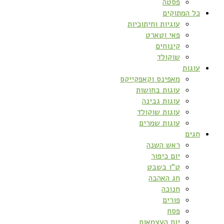
פסטה
כל המתוקים
עוגיות וחיתוכיות
פאי וטארט
קינוחים
שוקולד
עוגות
מאפינס וקאפקייקס
עוגות בחושות
עוגות גבינה
עוגות שוקולד
עוגות שמרים
חגים
ראש השנה
יום כיפור
ט”ו בשבט
חג האהבה
חנוכה
פורים
פסח
יום העצמאות