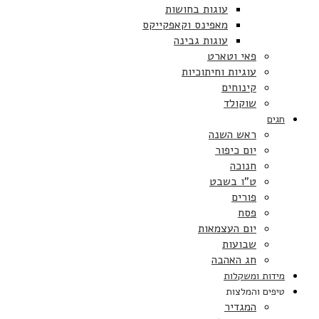
עוגות בחושות
מאפינס וקאפקייקס
עוגות גבינה
פאי וטארט
עוגיות וחיתוכיות
קינוחים
שוקולד
חגים
ראש השנה
יום כיפור
חנוכה
ט”ו בשבט
פורים
פסח
יום העצמאות
שבועות
חג האהבה
מידות ומשקלות
טיפים והמלצות
המגדיר