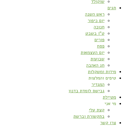
שוקולד
חגים
ראש השנה
יום כיפור
חנוכה
ט”ו בשבט
פורים
פסח
יום העצמאות
שבועות
חג האהבה
מידות ומשקלות
טיפים והמלצות
המגדיר
גבישס לומדת בדנון
מטיילת
מי אני
קצת עלי
בתקשורת וברשת
צרו קשר