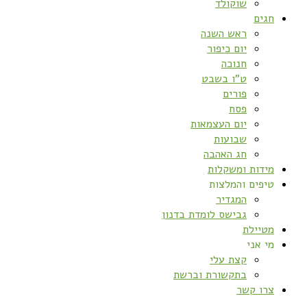
שוקולד
חגים
ראש השנה
יום כיפור
חנוכה
ט”ו בשבט
פורים
פסח
יום העצמאות
שבועות
חג האהבה
מידות ומשקלות
טיפים והמלצות
המגדיר
גבישס לומדת בדנון
מטיילת
מי אני
קצת עלי
בתקשורת וברשת
צרו קשר