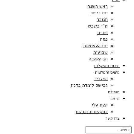
ראש השנה
יום כיפור
חנוכה
ט”ו בשבט
פורים
פסח
יום העצמאות
שבועות
חג האהבה
מידות ומשקלות
טיפים והמלצות
המגדיר
גבישס לומדת בדנון
מטיילת
מי אני
קצת עלי
בתקשורת וברשת
צרו קשר