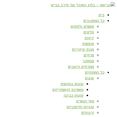
בית
כל המתכונים
מאפים ולחמים
סלטים
ירקות
תוספות
מנות עיקריות
מרקים
צמחוני
ממרחים ורטבים
כל המתוקים
עוגות
עוגות בחושות
מאפינס וקאפקייקס
עוגות גבינה
פאי וטארט
עוגיות וחיתוכיות
קינוחים