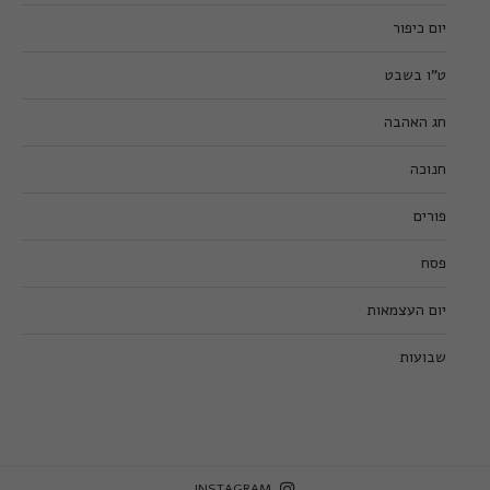
יום כיפור
ט”ו בשבט
חג האהבה
חנוכה
פורים
פסח
יום העצמאות
שבועות
INSTAGRAM