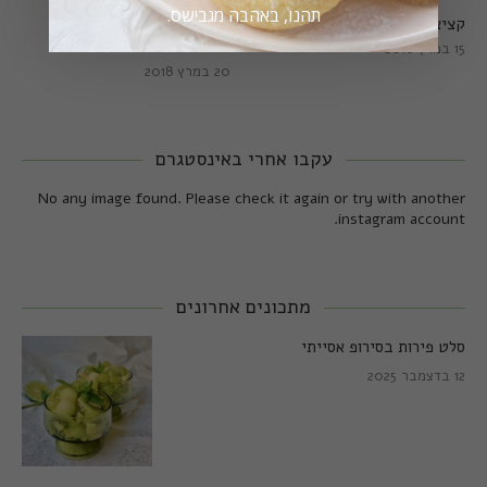
תהנו, באהבה מגבישס.
קציצות כרישה מושלמות
קציצות כרישה טבעוניות
מושלמות
15 במרץ 2018
20 במרץ 2018
עקבו אחרי באינסטגרם
No any image found. Please check it again or try with another
instagram account.
מתכונים אחרונים
סלט פירות בסירופ אסייתי
12 בדצמבר 2025